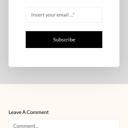
Subscribe
Leave A Comment
Comment