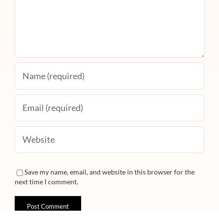
Save my name, email, and website in this browser for the
next time I comment.